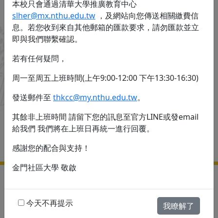
本校只會通過清華大學推廣教育中心
slher@mx.nthu.edu.tw
，及網站向您傳送相關繳費信
息。若您收到來自其他郵箱的匯款要求，請勿匯款並立
即與我們聯繫確認。
115年春季班
若有任何疑問，
2026-03-01 ~ 2026-06-30
周一至周五上班時間(上午9:00-12:00 下午13:30-16:30)
一
二
三
四
五
六
日
發送郵件至
thkcc@my.nthu.edu.tw
。
其餘非上班時間 請留下您的訊息至官方LINE或發email
給我們 我們將在上班日再統一進行回覆。
感謝您的配合與支持！
金門社區大學 敬啟
C
ONTACT US
今天不再提示
電話：
082320425
我瞭解了