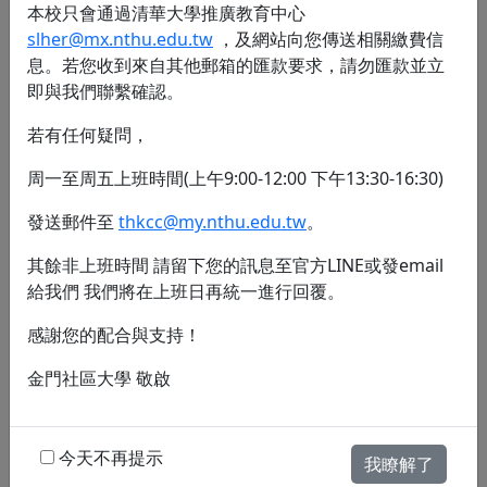
本校只會通過清華大學推廣教育中心
申請：
slher@mx.nthu.edu.tw
，及網站向您傳送相關繳費信
官方LINE:https://lin.ee/QHlvjJ5
息。若您收到來自其他郵箱的匯款要求，請勿匯款並立
及電子郵件：
即與我們聯繫確認。
thkcc@my.nthu.edu.tw
若有任何疑問，
視同放棄：過了退費申請時間的申請
周一至周五上班時間(上午9:00-12:00 下午13:30-16:30)
將一律視同放棄，不再處理退費事
宜。
發送郵件至
thkcc@my.nthu.edu.tw
。
我們理解可能會有突發情況，但為了
其餘非上班時間 請留下您的訊息至官方LINE或發email
維護課程的整體規劃和所有學員的學
給我們 我們將在上班日再統一進行回覆。
習體驗，我們必須嚴格執行這一政
感謝您的配合與支持！
策。請大家務必提前規劃，及時提交
退費申請。
金門社區大學 敬啟
謝謝大家的理解與配合！
今天不再提示
我瞭解了