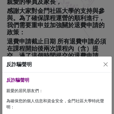
親愛的學員及家長，
感謝大家對金門社區大學的支持與參
與。為了確保課程運營的順利進行，
我們需要重申並加強關於退費申請的
政策：
退費申請截止日期 所有退費申請必須
在課程開始後兩次課程內（含）提
交。過了這個時間提交的退費申請，
將一律視同放棄，恕不受理。
反詐騙聲明
政策強調
反詐騙聲明
退費申請時間：退費申請截止日期為
親愛的居民朋友們：
課程開始後兩次課程內（含）。請務
為確保您的個人信息和資金安全，金門社區大學特此聲
必在此時間內提交您的申請。
明：
申請方式：請通過以下方式提交退費