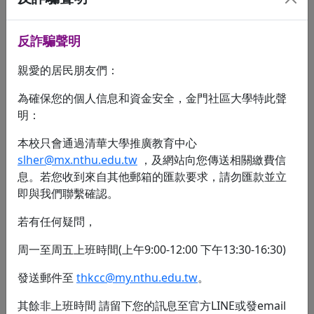
反詐騙聲明
緊急聯絡人電話
*
親愛的居民朋友們：
為確保您的個人信息和資金安全，金門社區大學特此聲
教育程度
*
明：
國小
國中
高職
高中
專科
本校只會通過清華大學推廣教育中心
大學
碩士
博士
slher@mx.nthu.edu.tw
，及網站向您傳送相關繳費信
其他：
息。若您收到來自其他郵箱的匯款要求，請勿匯款並立
即與我們聯繫確認。
若有任何疑問，
職業別
*
周一至周五上班時間(上午9:00-12:00 下午13:30-16:30)
農林漁牧
工商企業
服務業
教職員
家管
學生
退休
發送郵件至
thkcc@my.nthu.edu.tw
。
自由業
待業
公務機關
其餘非上班時間 請留下您的訊息至官方LINE或發email