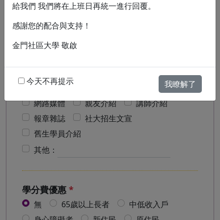
金融保險
製造業
資訊業
軍警
給我們 我們將在上班日再統一進行回覆。
醫護
感謝您的配合與支持！
其他：
金門社區大學 敬啟
獲知管道(可複選)
*
今天不再提示
我瞭解了
金門社大網站
郵寄簡章
蒞校索取
網路媒體
親友介紹
講師介紹
報章雜誌
社大招生文宣
舊生學員介紹
其他：
學分費優惠
*
無
65歲以上長者
中低收入戶
身心障礙者
新住民
原住民